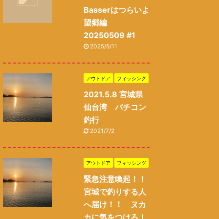
Basserはつらいよ
望郷編
20250509 #1
2025/5/11
アウトドア
フィッシング
2021.5.8 宮城県
仙台湾 バチコン
釣行
2021/7/2
アウトドア
フィッシング
緊急注意喚起！！
宮城で釣りする人
へ届け！！ ヌカ
カに気をつけろ！