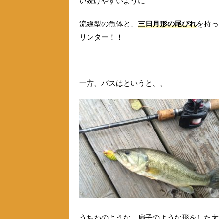
い続けやすいように
流線型の魚体と、
三日月形の尾びれ
を持っ
リンター！！
一方、バスはというと、、
うちわのような、扇子のような形をした大