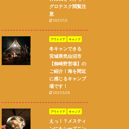
グロテスク閲覧注
意
2021/7/2
アウトドア
キャンプ
冬キャンできる
宮城県気仙沼市
【御崎野営場】の
ご紹介！海を間近
に感じるキャンプ
場です！
2021/3/24
アウトドア
キャンプ
えっ！？メスティ
ンにもシーズニン