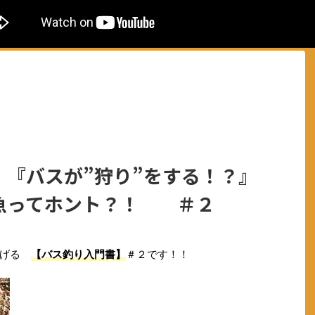
 『バスが”狩り”をする！？』
魚ってホント？！ ＃２
捧げる
【バス釣り入門書】
＃２です！！