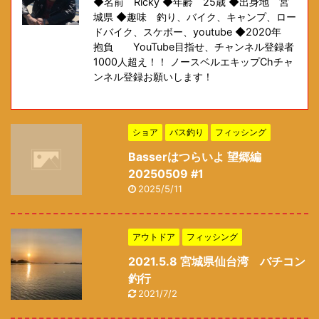
◆名前 Ricky ◆年齢 25歳 ◆出身地 宮
城県 ◆趣味 釣り、バイク、キャンプ、ロー
ドバイク、スケボー、youtube ◆2020年
抱負 YouTube目指せ、チャンネル登録者
1000人超え！！ ノースベルエキップChチャ
ンネル登録お願いします！
ショア
バス釣り
フィッシング
Basserはつらいよ 望郷編
20250509 #1
2025/5/11
アウトドア
フィッシング
2021.5.8 宮城県仙台湾 バチコン
釣行
2021/7/2