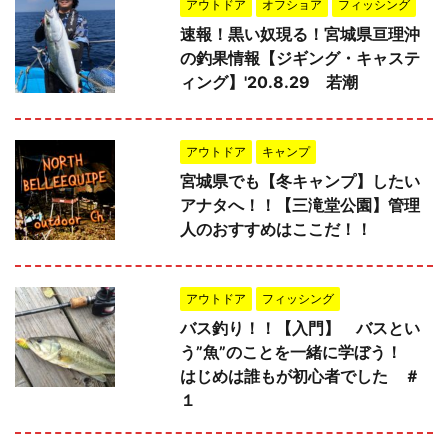
アウトドア
オフショア
フィッシング
速報！黒い奴現る！宮城県亘理沖
の釣果情報【ジギング・キャステ
ィング】'20.8.29 若潮
アウトドア
キャンプ
宮城県でも【冬キャンプ】したい
アナタへ！！【三滝堂公園】管理
人のおすすめはここだ！！
アウトドア
フィッシング
バス釣り！！【入門】 バスとい
う”魚”のことを一緒に学ぼう！
はじめは誰もが初心者でした ＃
１